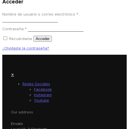
Acceder
Nombre de usuario o correo electrónico
*
Contraseña
*
Recuérdame
Acceder
¿Olvidaste la contraseña?
✕
Redes Sociales
Facebook
Instagram
Youtube
Our address
Envato