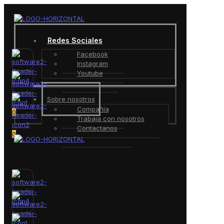
Redes Sociales
Facebook
Instagram
Youtube
Sobre nosotros
Compañía
0
Trabaja con nosotros
Contactanos
0