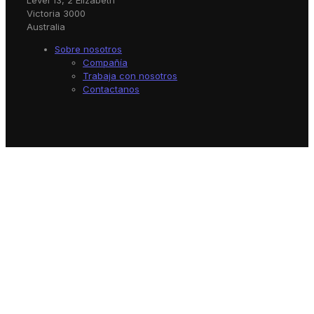
Level 13, 2 Elizabeth
Victoria 3000
Australia
Sobre nosotros
Compañía
Trabaja con nosotros
Contactanos